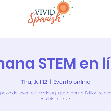
rams
Why Barcelona
About
ana STEM en l
Thu, Jul 12
  |  
Evento online
pción del evento. Haz clic aquí para abrir el Editor de ev
cambiar el texto.