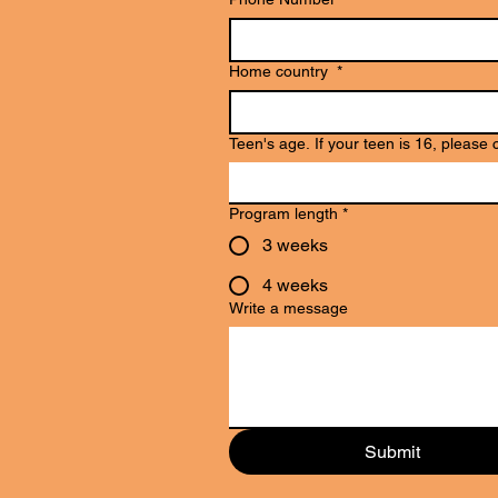
Home country
*
Teen's age. If your teen is 
Program length
*
3 weeks
4 weeks
Write a message
Submit