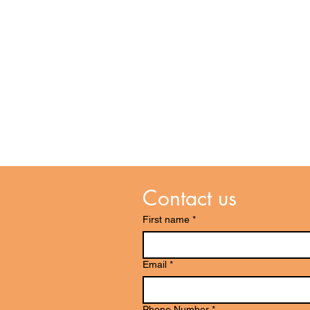
Contact us
First name
*
Email
*
Phone Number
*