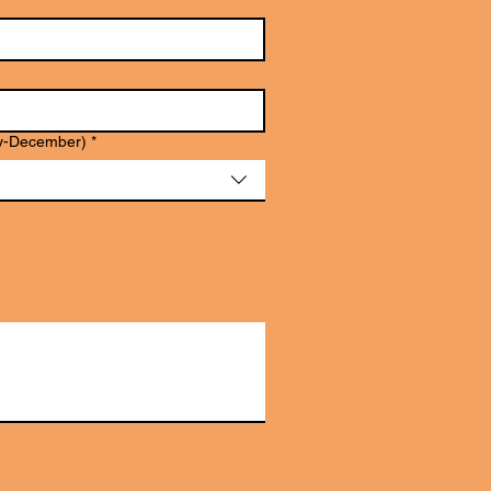
July-December)
*