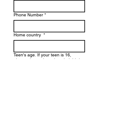
Phone Number
*
Home country
*
Teen's age. If your teen is 16,
please choose based on their birth
month: 14-16 (January-June) or 16-
18 (July-December)
*
Program length
*
3 weeks
4 weeks
Write a message